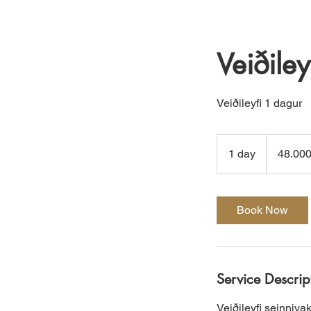
Veiðiley
Veiðileyfi 1 dagur
48.000
íslenskar
1 day
1
48.000
krónur
d
a
Book Now
Service Descrip
Veiðileyfi seinnivak