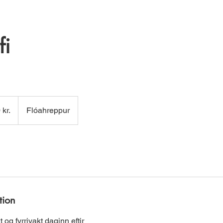
fi
 kr.
Flóahreppur
tion
t og fyrrivakt daginn eftir