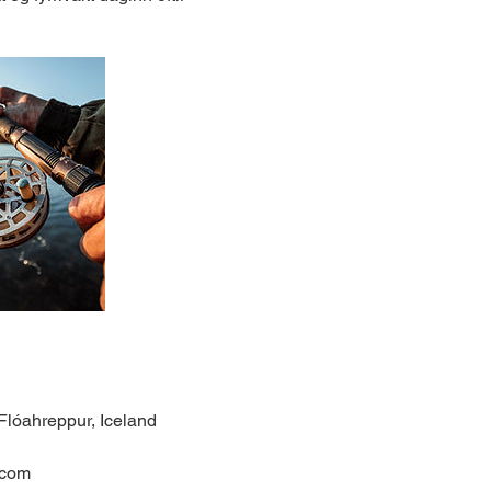
Flóahreppur, Iceland
.com